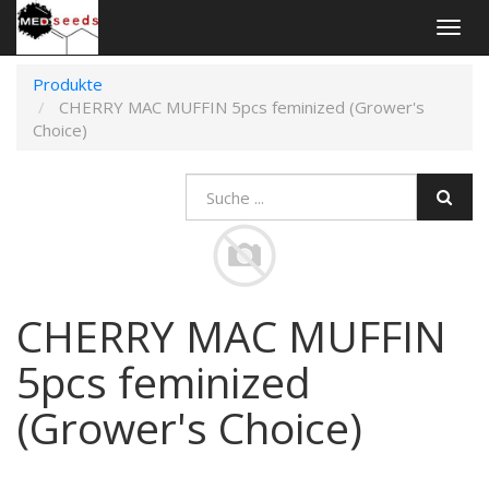
An-
und
Aus
Produkte
Navig
CHERRY MAC MUFFIN 5pcs feminized (Grower's
Choice)
CHERRY MAC MUFFIN
5pcs feminized
(Grower's Choice)