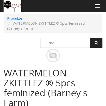
An-
und
Aus
Produkte
Navig
WATERMELON ZKITTLEZ ® 5pcs feminized
(Barney's Farm)
WATERMELON
ZKITTLEZ ® 5pcs
feminized (Barney's
Farm)