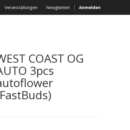
Veranstaltungen
Neuigkeiten
Anmelden
WEST COAST OG
AUTO 3pcs
autoflower
(FastBuds)