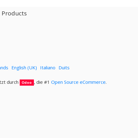
l Products
ands
English (UK)
Italiano
Duits
tzt durch
, die #1
Open Source eCommerce
.
Odoo