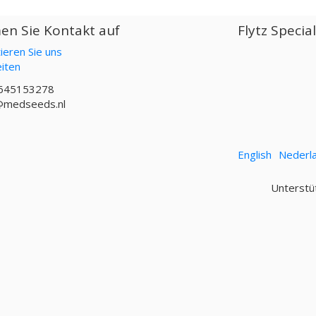
n Sie Kontakt auf
Flytz Specia
ieren Sie uns
iten
645153278
@medseeds.nl
English
Nederl
Unterstü