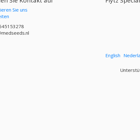
n Sie Kontakt auf
Flytz Specia
ieren Sie uns
iten
645153278
@medseeds.nl
English
Nederl
Unterstü