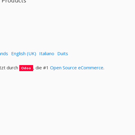
l Products
ands
English (UK)
Italiano
Duits
tzt durch
, die #1
Open Source eCommerce
.
Odoo