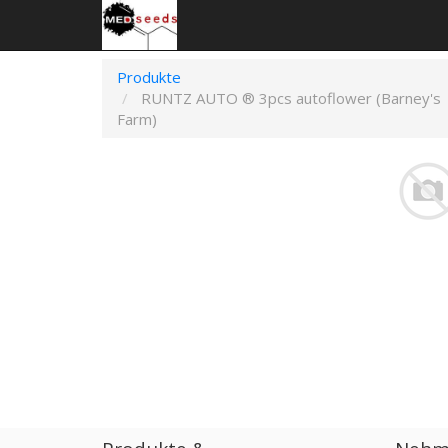
Produkte
RUNTZ AUTO ® 3pcs autoflower (Barney's
Farm)